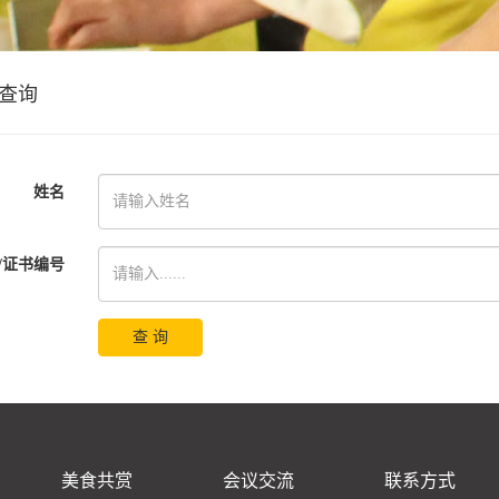
查询
姓名
/证书编号
查 询
美食共赏
会议交流
联系方式