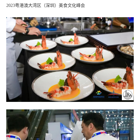
2023粤港澳大湾区（深圳）美食文化峰会
们
注
册