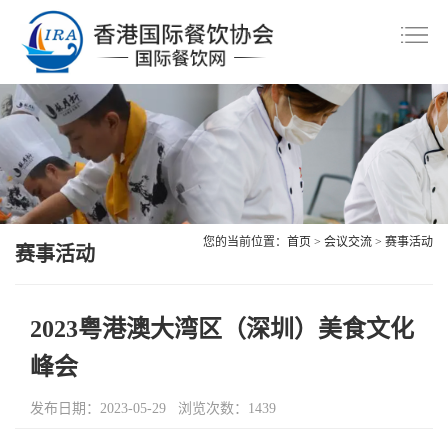
首
页
协
会
资
介
讯
会
绍
中
员
美
您的当前位置：
首页
>
会议交流
>
赛事活动
心
风
赛事活动
食
会
采
共
议
职
2023粤港澳大湾区（深圳）美食文化
赏
交
业
联
峰会
流
技
系
会
发布日期：2023-05-29 浏览次数：1439
能
我
员