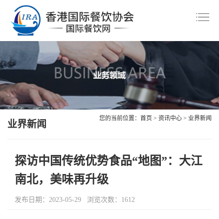
首
页
协
会
资
介
讯
会
绍
中
员
美
您的当前位置：
首页
>
资讯中心
>
业界新闻
心
风
业界新闻
食
会
采
共
议
职
探访中国传统优势食品“地图”：大江
赏
交
业
联
南北，美味再升级
流
技
系
会
发布日期：2023-05-29 浏览次数：1612
能
我
员