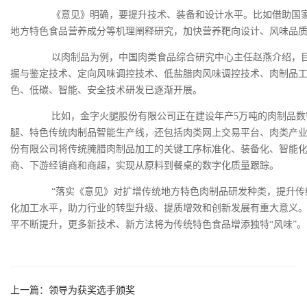
《意见》明确，要提升技术、装备和设计水平。比如借助国家
地方特色食品营养成分等机理阐释研究，加快营养靶向设计、风味品
以肉制品为例，中国肉类食品综合研究中心主任赵燕介绍，目
掘与鉴定技术、定向风味调控技术、低盐腊肉风味调控技术、肉制品
色、低碳、智能、安全技术研发已逐渐开展。
比如，金字火腿股份有限公司正在建设年产5万吨的肉制品数
腿、特色传统肉制品智能生产线，还包括肉类网上交易平台、肉类产
份有限公司将传统腌腊肉制品加工的关键工序标准化、装备化、智能
商、下游经销商和商超，实现从原料到餐桌的数字化质量跟踪。
“落实《意见》对扩增传统地方特色肉制品研发种类，提升传
化加工水平，助力行业的转型升级、提质增效和创新发展有重大意义。
平不断提升，更多新技术、新方法将为传统特色食品增添独特“风味”。
上一篇：
领导为获奖选手颁奖