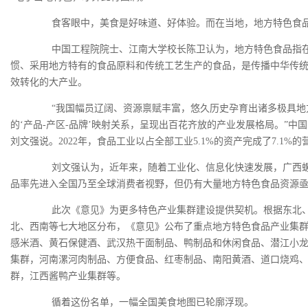
食客眼中，美食是好味道、好体验。而在当地，地方特色食品
中国工程院院士、江南大学校长陈卫认为，地方特色食品指在
惯、采用地方特有的食品原料和传统工艺生产的食品，是传播中华传
效转化的大产业。
“我国幅员辽阔、资源禀赋丰富，悠久历史孕育出诸多极具地
的‘产品-产区-品牌’映射关系，呈现出百花齐放的产业发展格局。”中
刘文强说。2022年，食品工业以占全部工业5.1%的资产完成了7.1%的
刘文强认为，近年来，随着工业化、信息化快速发展，广西螺
品率先进入全国乃至全球消费者视野，但仍有大量地方特色食品资源
此次《意见》为更多特色产业集群建设提供契机。根据东北、
北、西南等七大地区分布，《意见》公布了重点地方特色食品产业集
感米酒、黄石保健酒、武汉热干面制品、鸭制品和休闲食品、潜江小
集群，河南漯河肉制品、方便食品、红枣制品、南阳黄酒、道口烧鸡
群，江西酱鸭产业集群等。
循着这份名单，一幅全国美食地图已轮廓浮现。