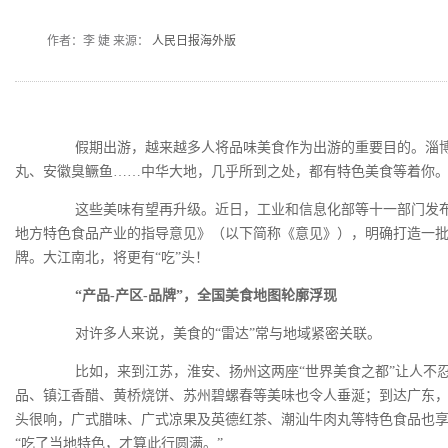
们
注
作者：李 婕 来源：
人民日报海外版
册
假期出游，越来越多人将品味美食作为出游的重要目的。淄博
丸、安徽臭鳜鱼……中华大地，几乎所到之处，都有特色美食等着你
这些美味有望再升级。近日，工业和信息化部等十一部门发布
地方特色食品产业的指导意见》（以下简称《意见》），明确打造一
牌。大江南北，将更有“吃”头！
“产品-产区-品牌”，全国美食地图轮廓浮现
对许多人来说，美食的“雷达”常与地域紧密关联。
比如，来到江苏，淮安、扬州这两座“世界美食之都”让人不忍
品、镇江香醋、黄桥烧饼、苏州碧螺春等美味也令人垂涎；到达广东
头很响，广式腊味、广式凉果及英德红茶、潮汕牛肉丸等特色食品也
“吃了当地特色，才算此行圆满。”