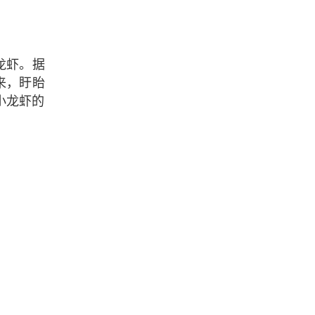
龙虾。据
来，盱眙
小龙虾的