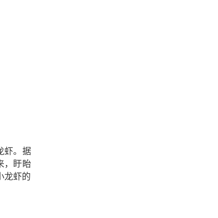
龙虾。据
来，盱眙
小龙虾的