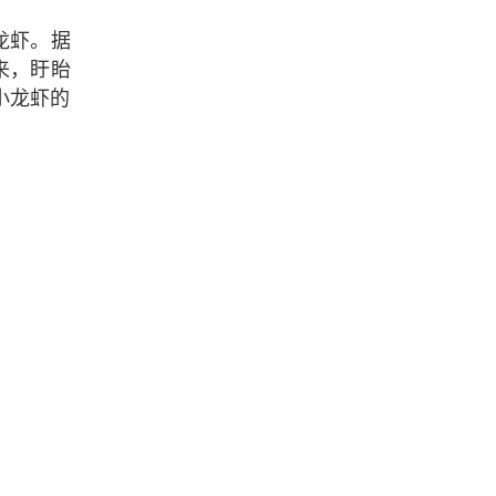
龙虾。据
来，盱眙
小龙虾的