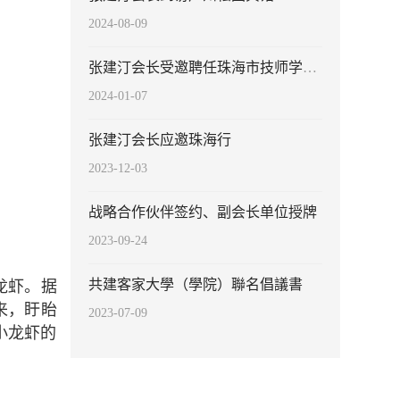
2024-08-09
张建汀会长受邀聘任珠海市技师学院客座教授
2024-01-07
张建汀会长应邀珠海行
2023-12-03
战略合作伙伴签约、副会长单位授牌
2023-09-24
共建客家大學（學院）聯名倡議書
龙虾。据
来，盱眙
2023-07-09
小龙虾的