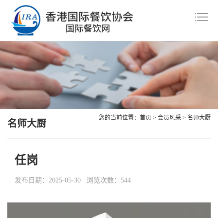
首
页
协
会
资
介
讯
会
绍
中
员
美
您的当前位置：
首页
>
会员风采
>
名师大厨
心
风
名师大厨
食
会
采
共
议
职
任岗
赏
交
业
联
发布日期：2025-05-30 浏览次数：544
流
技
系
会
能
我
员