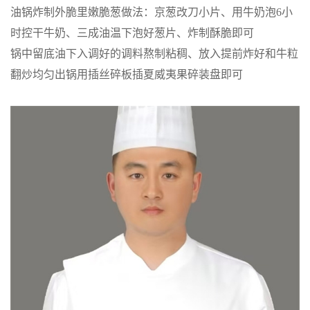
油锅炸制外脆里嫩脆葱做法：京葱改刀小片、用牛奶泡6小
时控干牛奶、三成油温下泡好葱片、炸制酥脆即可
锅中留底油下入调好的调料熬制粘稠、放入提前炸好和牛粒
翻炒均匀出锅用插丝碎板插夏威夷果碎装盘即可