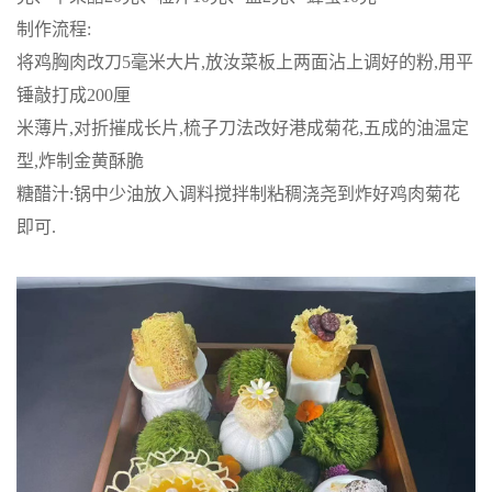
制作流程:
将鸡胸肉改刀5毫米大片,放汝菜板上两面沾上调好的粉,用平
锤敲打成200厘
米薄片,对折摧成长片,梳子刀法改好港成菊花,五成的油温定
型,炸制金黄酥脆
糖醋汁:锅中少油放入调料搅拌制粘稠浇尧到炸好鸡肉菊花
即可.