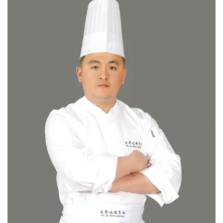
们
注
册