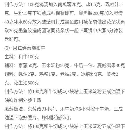
制作方法：100克鸡汤加入南瓜蓉20克、盐1.5克、瑶柱汁2
克、生粉15克下锅熬成粘稠状即可、墨鱼胶200克加入蛋清
40克冰水80克放入破壁机打成墨鱼胶用裱花袋做出花朵状再
取20克墨鱼胶搓成圆球同花朵状一起下蒸锅中火蒸5分钟装
盘即可。
(5）果仁碎葱烧和牛
主料：和牛100克
辅料：京葱50克、玉米淀粉50克、牛奶一包、夏威夷果30克
调料：蚝油2克、鸡粉1克、老抽2克、冰糖粉3克、美极2
克、花生油500克
制作方法：将100克和牛切成4小块粘上玉米淀粉五成油温下
油锅炸制外脆里嫩
脆葱做法：京葱改刀小片、用牛奶泡6小时控干牛奶、三成
油温下泡好葱片、炸制酥脆即可。
制作方法：将100克和牛切成4小块粘上玉米淀粉五成油温下