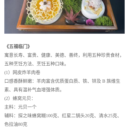
《五福临门》
寓意长寿、富贵、健康、美德、善终，利用五种珍贵食材，
五种烹饪方法、烹饪五种口味。
(1）网皮炸羊肉卷
口感香酥鲜嫩：羊肉富含优质蛋白质、铁、锌及 B 族维生
素、具有温补气血增强体质。
(2）蜂窝元贝：
主料：元贝一个
辅料：探之味蜂窝糊100克、红星二锅头20克、清水25克、
色拉油80克