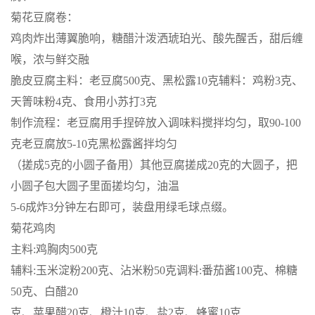
菊花豆腐卷：
鸡肉炸出薄翼脆响，糖醋汁泼洒琥珀光、酸先醒舌，甜后缠
喉，浓与鲜交融
脆皮豆腐主料：老豆腐500克、黑松露10克辅料：鸡粉3克、
天箐味粉4克、食用小苏打3克
制作流程：老豆腐用手捏碎放入调味料搅拌均匀，取90-100
克老豆腐放5-10克黑松露酱拌均匀
（搓成5克的小圆子备用）其他豆腐搓成20克的大圆子，把
小圆子包大圆子里面搓均匀，油温
5-6成炸3分钟左右即可，装盘用绿毛球点缀。
菊花鸡肉
主料:鸡胸肉500克
辅料:玉米淀粉200克、沾米粉50克调料:番茄酱100克、棉糖
50克、白醋20
克、苹果醋20克、橙汁10克、盐2克、蜂蜜10克