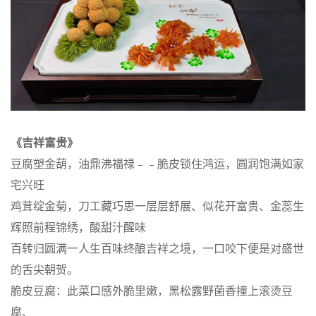
《吉祥富贵》
豆腐塑金葫，油鼎沸福禄﹣﹣脆皮锁住鸿运，圆润饱满如家
宅兴旺
鸡茸绽金菊，刀工藏巧思一层层舒展、似花开富贵、金蕊生
辉照前程锦绣，酸甜汁醒味
百转归圆满一人生百味终酿吉祥之境，一口咬下便是对盛世
的舌尖朝贺。
脆皮豆腐：此菜口感外脆里嫩，黑松露野菌香撞上滚烫豆
腐、