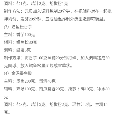
调料：盐1克、鸡汁2克、胡椒粉1克
制作方法：元贝加入调料腌制20分钟，在把辅料对在一起搅
拌均匀、发酵20分钟、五成油温炸制外酥里嫩即可装盘。
(3）鳕鱼松香芋
主料：香芋100克
辅料：鳕鱼松30克
调料：蜂蜜5克
制作方法：将香芋100克蒸箱20分钟打碎、加入调料搓成30
克圆球、放入鳕鱼松里面包成雪蓉状。
(4）金汤墨鱼胶
主料：墨鱼200克、蛋清40克
辅料：鸡汤100克、南瓜茸蓉20克、胡萝卜碎10克、冰水80
克
调料：盐3克、鸡汁5克、胡椒粉2克、瑶柱汁2克、生粉15
克。